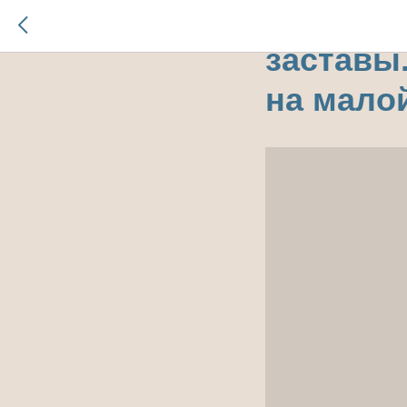
Устная 
заставы
на мало