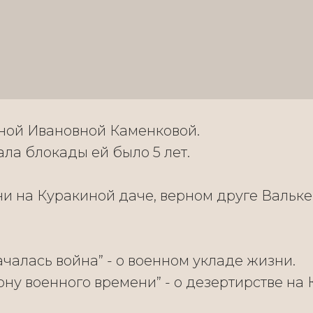
ной Ивановной Каменковой.
ла блокады ей было 5 лет.
ни на Куракиной даче, верном друге Вальке
ачалась война” - о военном укладе жизни.
ону военного времени” - о дезертирстве на