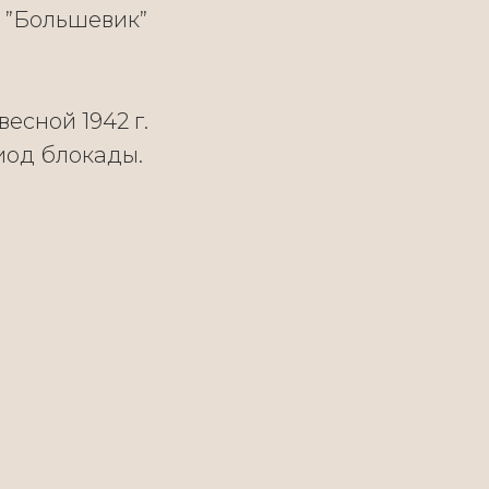
е ”Большевик”
есной 1942 г.
риод блокады.