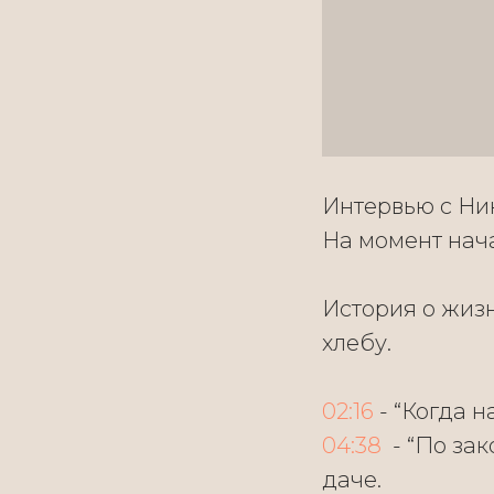
Интервью с Ни
На момент нача
История о жиз
хлебу.
02:16
- “Когда н
04:38
- “По зак
даче.