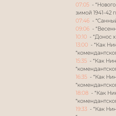
07:05
- “Нового
зимой 1941-42 г
07:46
- “Санный
09:06
- “Весенн
10:10
- “Донос х
13:00
- “Как Ни
“комендантског
15:35
- “Как Нин
“комендантског
16:35
- “Как Нин
“комендантског
18:08
- “Как Ни
“комендантског
19:33
- “Как Нин