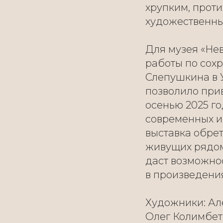
хрупким, прот
художественны
Для музея «Нев
работы по сох
Слепушкина в 
позволило при
осенью 2025 го
современных ис
выставка обре
живущих рядом
даст возможно
в произведения
Художники: Ал
Олег Колимбет