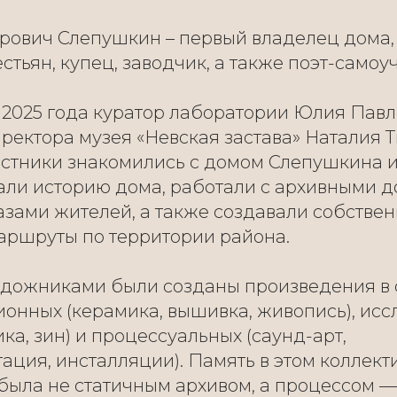
ович Слепушкин – первый владелец дома,
стьян, купец, заводчик, а также поэт-самоуч
 2025 года куратор лаборатории Юлия Павл
ректора музея «Невская застава» Наталия 
стники знакомились с домом Слепушкина и
чали историю дома, работали с архивными 
азами жителей, а также создавали собстве
ршруты по территории района.
художниками были созданы произведения в
ионных (керамика, вышивка, живопись), исс
ка, зин) и процессуальных (саунд-арт,
ация, инсталляции). Память в этом коллек
была не статичным архивом, а процессом —