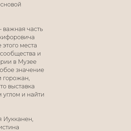
основой
— важная часть
икифоровича
 этого места
 сообщества и
ории в Музее
собое значение
и горожан,
то выставка
 углом и найти
я Иукканен,
истина