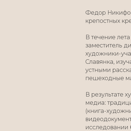
Федор Никифор
крепостных кре
В течение лета
заместитель ди
художники-уча
Славянка, изу
устными расск
пешеходные ма
В результате 
медиа: традиц
(книга-художни
видеодокумент
исследовании 