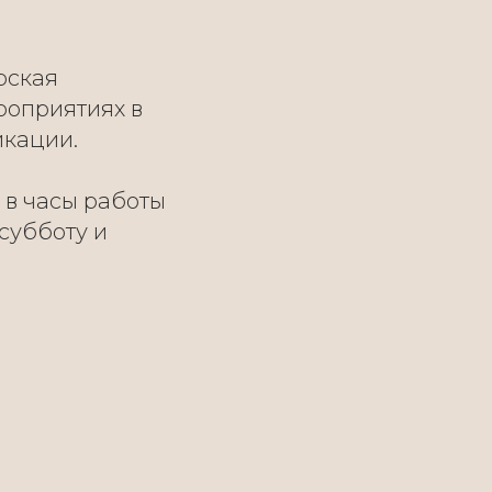
рская
ероприятиях в
икации.
 в часы работы
 субботу и