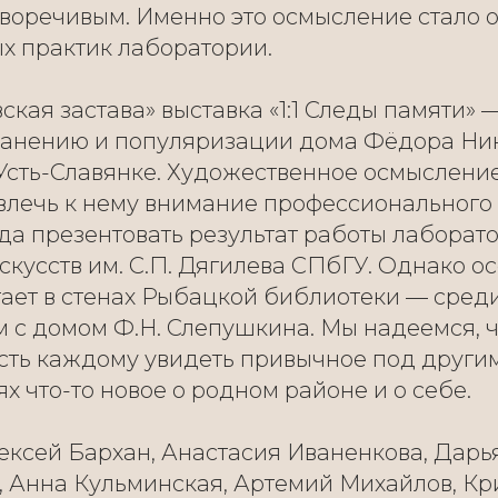
иворечивым. Именно это осмысление стало 
х практик лаборатории.
ская застава» выставка «1:1 Следы памяти» 
ранению и популяризации дома Фёдора Н
Усть-Славянке. Художественное осмысление
влечь к нему внимание профессионального
да презентовать результат работы лаборат
кусств им. С.П. Дягилева СПбГУ. Однако о
тает в стенах Рыбацкой библиотеки — сред
 с домом Ф.Н. Слепушкина. Мы надеемся, ч
сть каждому увидеть привычное под другим
х что-то новое о родном районе и о себе.
ексей Бархан, Анастасия Иваненкова, Дарь
, Анна Кульминская, Артемий Михайлов, Кр