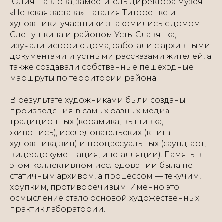
Юлия Павлова, заместитель директора музея
«Невская застава» Наталия Титоренко и
художники-участники знакомились с домом
Слепушкина и районом Усть-Славянка,
изучали историю дома, работали с архивными
документами и устными рассказами жителей, а
также создавали собственные пешеходные
маршруты по территории района.
В результате художниками были созданы
произведения в самых разных медиа:
традиционных (керамика, вышивка,
живопись), исследовательских (книга-
художника, зин) и процессуальных (саунд-арт,
видеодокументация, инсталляции). Память в
этом коллективном исследовании была не
статичным архивом, а процессом — текучим,
хрупким, противоречивым. Именно это
осмысление стало основой художественных
практик лаборатории.