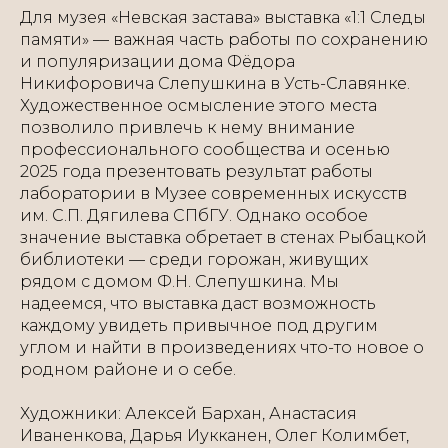
Для музея «Невская застава» выставка «1:1 Следы
памяти» — важная часть работы по сохранению
и популяризации дома Фёдора
Никифоровича Слепушкина в Усть-Славянке.
Художественное осмысление этого места
позволило привлечь к нему внимание
профессионального сообщества и осенью
2025 года презентовать результат работы
лаборатории в Музее современных искусств
им. С.П. Дягилева СПбГУ. Однако особое
значение выставка обретает в стенах Рыбацкой
библиотеки — среди горожан, живущих
рядом с домом Ф.Н. Слепушкина. Мы
надеемся, что выставка даст возможность
каждому увидеть привычное под другим
углом и найти в произведениях что-то новое о
родном районе и о себе.
Художники: Алексей Бархан, Анастасия
Иваненкова, Дарья Иукканен, Олег Колимбет,