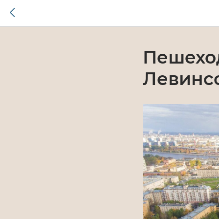
Пешеход
Левинс