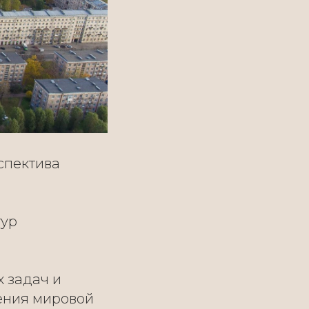
спектива
гур
 задач и
жения мировой