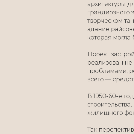
архитектуры дл
грандиозного э
творческом тан
здание райсове
которая могла 
Проект застро
реализован не
проблемами, р
всего — средст
В 1950-60-е го
строительства
жилищного фон
Так перспекти