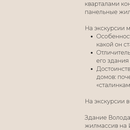
кварталами ко
панельные жил
На экскурсии 
Особенност
какой он с
Отличитель
его здания
Достоинств
домов: поч
«сталинкам
На экскурсии в
Здание Волода
жилмассив на И