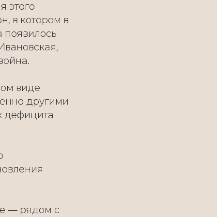
я этого
, в котором в
а появилось
Ивановская,
война.
ном виде
шенно другими
х дефицита
о
новления
е — рядом с