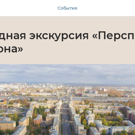
События
ная экскурсия «Персп
она»