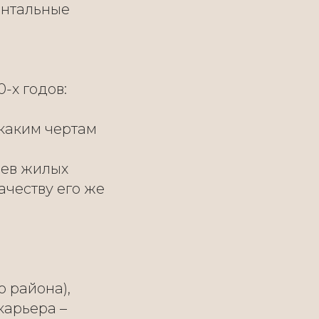
ентальные
-х годов:
 каким чертам
цев жилых
ачеству его же
 района),
карьера –