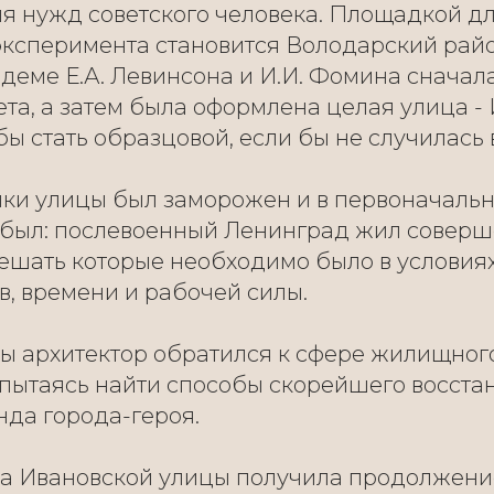
я нужд советского человека. Площадкой дл
ксперимента становится Володарский район
деме Е.А. Левинсона и И.И. Фомина сначал
та, а затем была оформлена целая улица - 
бы стать образцовой, если бы не случилась 
йки улицы был заморожен и в первоначаль
 был: послевоенный Ленинград жил совер
ешать которые необходимо было в условия
в, времени и рабочей силы.
ды архитектор обратился к сфере жилищног
, пытаясь найти способы скорейшего восста
да города-героя.
ва Ивановской улицы получила продолжени