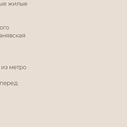
ные жилые
ого
анявская
 из метро
 перед