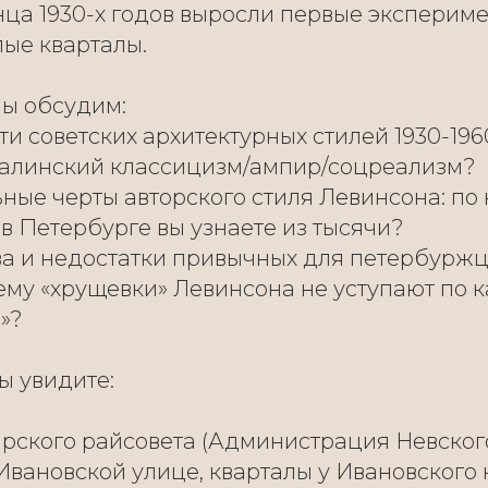
нца 1930-х годов выросли первые эксперим
ые кварталы.
мы обсудим:
и советских архитектурных стилей 1930-1960
талинский классицизм/ампир/соцреализм?
ные черты авторского стиля Левинсона: по
 в Петербурге вы узнаете из тысячи?
а и недостатки привычных для петербурж
ему «хрущевки» Левинсона не уступают по к
»?
ы увидите:
рского райсовета (Администрация Невского
вановской улице, кварталы у Ивановского 