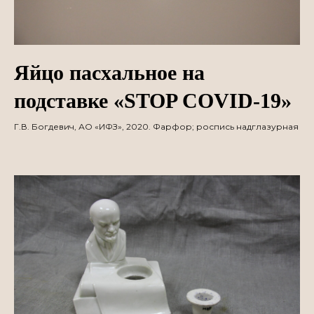
Яйцо пасхальное на
подставке «STOP COVID-19»
Г.В. Богдевич, АО «ИФЗ», 2020. Фарфор; роспись надглазурная