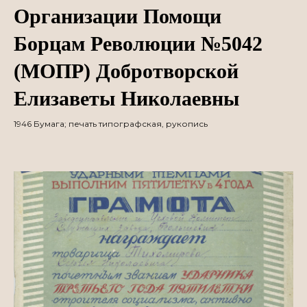
Организации Помощи
Борцам Революции №5042
(МОПР) Добротворской
Елизаветы Николаевны
1946 Бумага; печать типографская, рукопись
Независимая
оценка качества
услуг
Независимая
оценка качества
оценки услуг