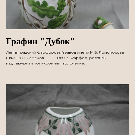
Графин "Дубок"
Ленинградский фарфоровый завод имени М.В. Ломоносова
(ЛФЗ), В.Л. Семёнов 1960-е. Фарфор, роспись
надглазурная полихромная, золочение.