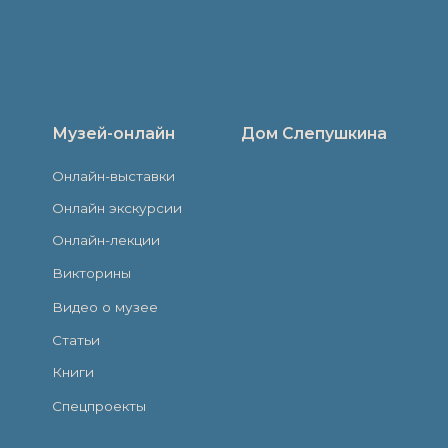
оекты
ты
ия
авы