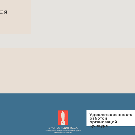
кая
Удовлетворенность
Нез
работой
оцен
организаций
услу
культуры
ия
Выставки
Новости
Музей
Новости музея
Онлайн
Новости
Онлайн
администрации
Онлайн
района
Виктор
Видео 