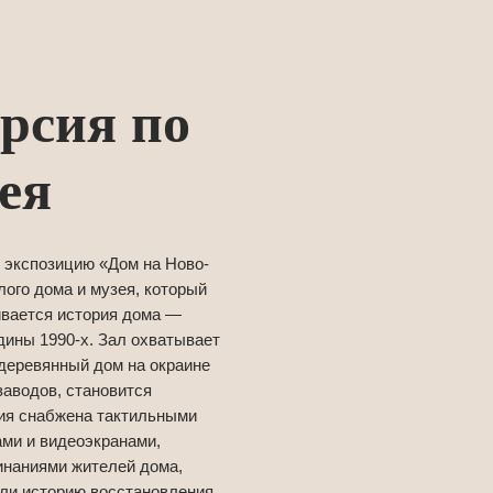
рсия по
ея
т экспозицию «Дом на Ново-
ого дома и музея, который
чивается история дома —
едины 1990-х. Зал охватывает
 деревянный дом на окраине
аводов, становится
ция снабжена тактильными
ми и видеоэкранами,
инаниями жителей дома,
или историю восстановления