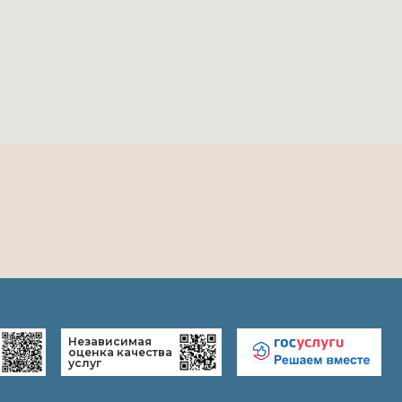
ависимая
ка качества
г
-онлайн
Дом Слепушкина
-выставки
 экскурсии
-лекции
ины
о музее