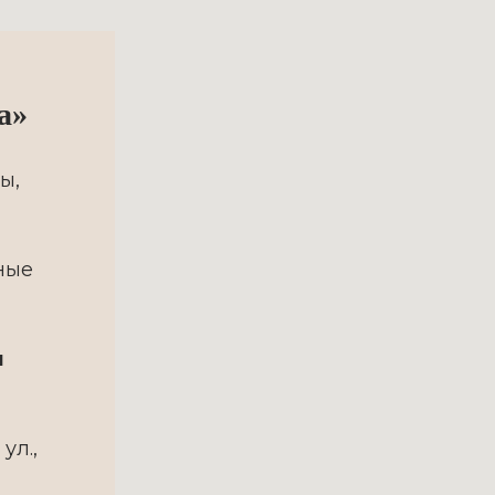
а»
ы,
ные
u
ул.,