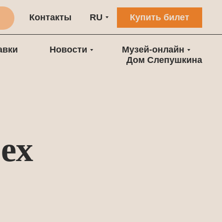
Контакты
RU
Купить билет
авки
Новости
Музей-онлайн
Дом Слепушкина
ех