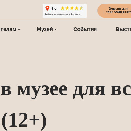
Версия для
слабовидящих
ителям
Музей
События
Выст
в музее для вс
(12+)