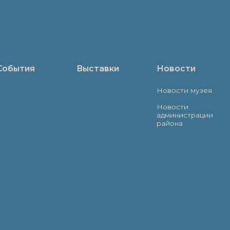
Статьи
Книги
Спецпр
Живопись
Спецпроек
Фотография
Документы
Устная истор
Невской заст