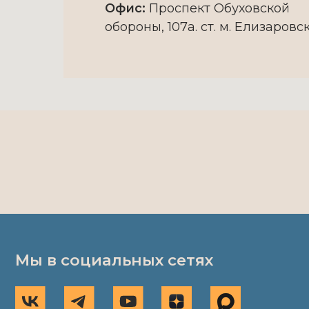
Офис:
Проспект Обуховской
обороны, 107а. ст. м. Елизаровс
Мы в социальных сетях
ol
Посетителям
Музей
Событ
Режим работы
История
Цены
Экспозиция
Коллекция
Экскурсии и выездные
программы
Миссия
Правила посещения
Документы