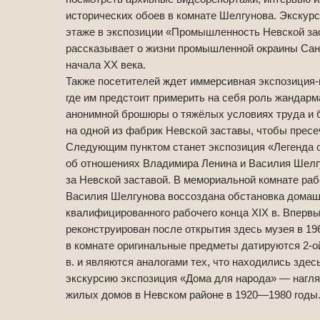
исторических обоев в комнате Шелгунова. Экскур
этаже в экспозиции «Промышленность Невской за
рассказывает о жизни промышленной окраины Сан
начала XX века.
Также посетителей ждет иммерсивная экспозиция
где им предстоит примерить на себя роль жандарм
анонимной брошюры о тяжёлых условиях труда и 
на одной из фабрик Невской заставы, чтобы пресе
Следующим пунктом станет экспозиция «Легенда о
об отношениях Владимира Ленина и Василия Шелгу
за Невской заставой. В мемориальной комнате ра
Василия Шелгунова воссоздана обстановка домаш
квалифицированного рабочего конца XIX в. Вперв
реконструирован после открытия здесь музея в 19
в комнате оригинальные предметы датируются 2-ой 
в. и являются аналогами тех, что находились здесь
экскурсию экспозиция «Дома для народа» — нагля
жилых домов в Невском районе в 1920—1980 годы