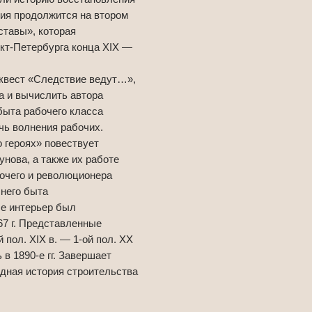
сия продолжится на втором
ставы», которая
кт-Петербурга конца XIX —
-квест «Следствие ведут…»,
а и вычислить автора
быта рабочего класса
чь волнения рабочих.
 героях» повествует
нова, а также их работе
бочего и революционера
него быта
ые интерьер был
67 г. Представленные
пол. XIX в. — 1-ой пол. XX
 в 1890-е гг. Завершает
дная история строительства
.